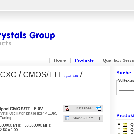
Home
Produkte
Qualität / Servi
 / VCXO / CMOS/TTL
/
Suche
4 pad SMD
Volltext
pad CMOS/TTL 5.0V l
Datasheet
stal Oscillator, phase jitter < 1.0pS,
Produkt
 Tuning
Stock & Data
Q
000000 MHz ~ 50.000000 MHz
Q
2.50 x 1.00