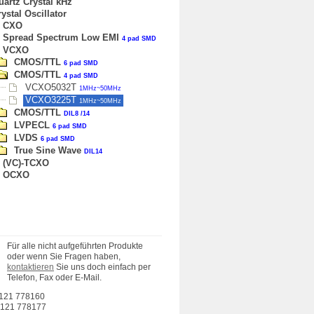
uartz Crystal kHz
ystal Oscillator
CXO
Spread Spectrum Low EMI
4 pad SMD
VCXO
CMOS/TTL
6 pad SMD
CMOS/TTL
4 pad SMD
VCXO5032T
1MHz~50MHz
VCXO3225T
1MHz~50MHz
CMOS/TTL
DIL8 /14
LVPECL
6 pad SMD
LVDS
6 pad SMD
True Sine Wave
DIL14
(VC)-TCXO
OCXO
Für alle nicht aufgeführten Produkte
oder wenn Sie Fragen haben,
kontaktieren
Sie uns doch einfach per
Telefon, Fax oder E-Mail.
121 778160
121 778177