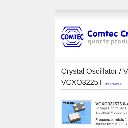
Crystal Oscillator
VCXO3225T
1MHz~50MHz
VCXO3225T5.0-4
Voltage Controlled Cry
Electrical Frequency
Frequenzbereich:
1.
Masse (mm):
3.20 x 