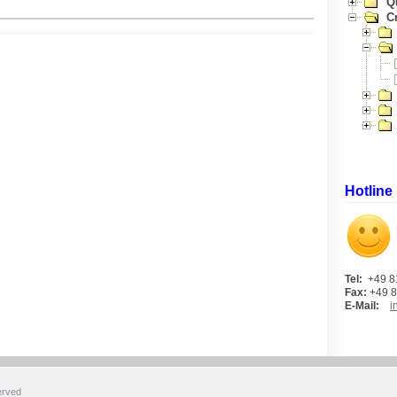
Q
Cr
Hotline
Tel:
+49 8
Fax:
+49 8
E-Mail:
i
erved