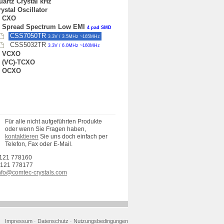
uartz Crystal kHz
ystal Oscillator
CXO
Spread Spectrum Low EMI
4 pad SMD
CSS7050TR
3.3V / 3.5MHz ~165MHz
CSS5032TR
3.3V / 6.0MHz ~160MHz
VCXO
(VC)-TCXO
OCXO
Für alle nicht aufgeführten Produkte
oder wenn Sie Fragen haben,
kontaktieren
Sie uns doch einfach per
Telefon, Fax oder E-Mail.
121 778160
121 778177
nfo@comtec-crystals.com
Impressum
·
Datenschutz
·
Nutzungsbedingungen