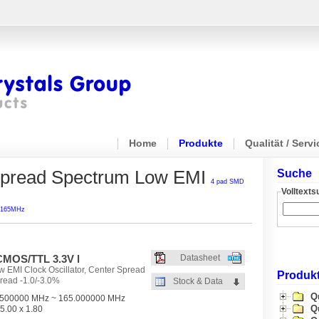
Home
Produkte
Qualität / Servi
/ Spread Spectrum Low EMI
Suche
4 pad SMD
Volltext
 ~165MHz
MOS/TTL 3.3V l
Datasheet
 EMI Clock Oscillator, Center Spread
Produkt
read -1.0/-3.0%
Stock & Data
Q
500000 MHz ~ 165.000000 MHz
Q
5.00 x 1.80