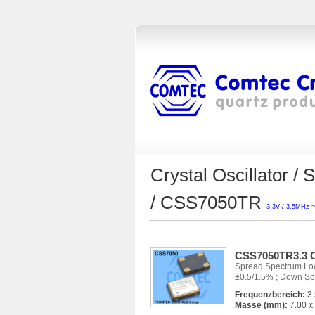
Crystal Oscillator 
/ CSS7050TR
3.3V / 3.5MHz
CSS7050TR3.3 C
Spread Spectrum Low
±0.5/1.5% ; Down Sp
Frequenzbereich:
3.
Masse (mm):
7.00 x 